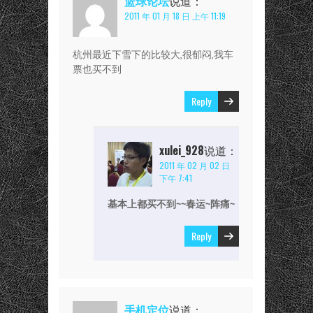
篮球论坛
说道：
2011 年 01 月 18 日 上午 11:19
杭州最近下雪下的比较大,很郁闷,我车
票也买不到
Reply
xulei_928
说道：
2011 年 02 月 02 日
下午 7:41
基本上都买不到~~春运~阵痛~
Reply
手机定位
说道：