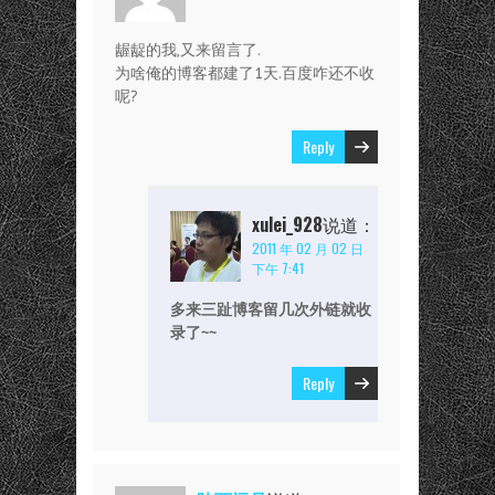
龌龊的我,又来留言了.
为啥俺的博客都建了1天.百度咋还不收
呢?
Reply
xulei_928
说道：
2011 年 02 月 02 日
下午 7:41
多来三趾博客留几次外链就收
录了~~
Reply