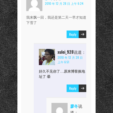
2010 年 12 月 28 日 上午 6:24
我来飘一回，我还是第二天一早才知道
下雪了
Reply
xulei_928
说道：
2010 年 12 月 28 日
上午 6:51
好久不见你了….原来博客换地
址了 晕
Reply
廖冬
说
道：