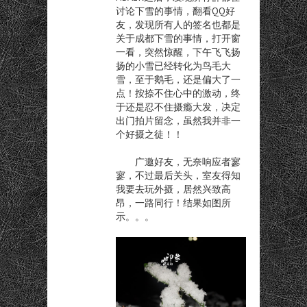
讨论下雪的事情，翻看QQ好
友，发现所有人的签名也都是
关于成都下雪的事情，打开窗
一看，突然惊醒，下午飞飞扬
扬的小雪已经转化为鸟毛大
雪，至于鹅毛，还是偏大了一
点！按捺不住心中的激动，终
于还是忍不住摄瘾大发，决定
出门拍片留念，虽然我并非一
个好摄之徒！！
广邀好友，无奈响应者寥
寥，不过最后关头，室友得知
我要去玩外摄，居然兴致高
昂，一路同行！结果如图所
示。。。