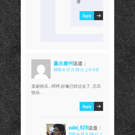
开
Reply
赢在滕州
说道：
2010 年 12 月 29 日 上午 5:12
圣诞快乐…呵呵.好像已经过去了..元旦
快乐…
Reply
xulei_928
说道：
2011 年 01 月 04 日 上