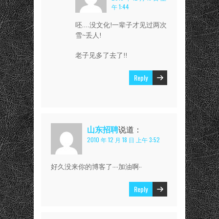
午 1:44
呸….没文化!一辈子才见过两次
雪~丢人!
老子见多了去了!!
Reply
山东招聘
说道：
2010 年 12 月 18 日 上午 3:52
好久没来你的博客了····加油啊··
Reply