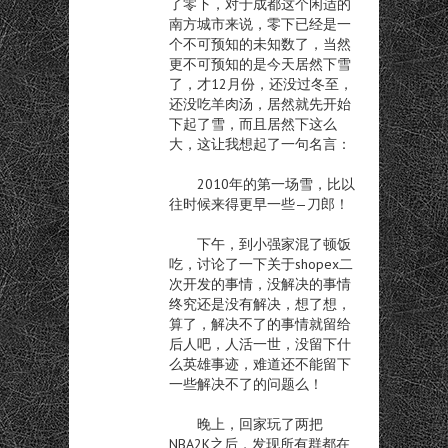
了零下，对于成都这个闲适的
南方城市来说，零下已经是一
个不可预知的未知数了，当然
更不可预知的是今天居然下雪
了，才12月份，还没过冬至，
还没吃羊肉汤，居然就先开始
下起了雪，而且居然下这么
大，这让我想起了一句名言：
2010年的第一场雪，比以
往时候来得更早一些—刀郎！
下午，到小强家混了顿饭
吃，讨论了一下关于shopex二
次开发的事情，没解决的事情
终究还是没有解决，想了想，
算了，解决不了的事情就留给
后人吧，人活一世，没留下什
么英雄事迹，难道还不能留下
一些解决不了的问题么！
晚上，回家玩了两把
NBA2K之后，发现所有群都在