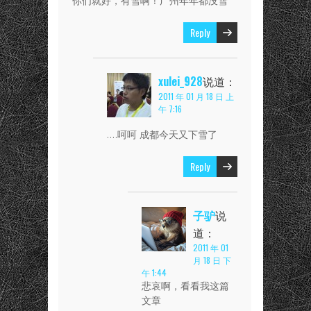
你们就好，有雪啊！广州年年都没雪
Reply
xulei_928
说道：
2011 年 01 月 18 日 上
午 7:16
….呵呵 成都今天又下雪了
Reply
子驴
说
道：
2011 年 01
月 18 日 下
午 1:44
悲哀啊，看看我这篇
文章