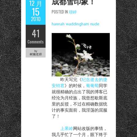
成都雪印象！
12 月
15
POSTED IN
琐碎
2010
hannah waddingham nude
41
Comments
by
树獭老师
昨天写完《
纪念逝去的捷
安特君
》的时候，
葡葡萄
同学
就很精确的点出了我的博客已
经沦为月经族，我曾想歇斯底
里的反驳，不过在精确数据统
计的事实面前，我淫荡的屈服
了！
上果岭
网站改版的事情，
我几乎忙了一个月，眼下终于