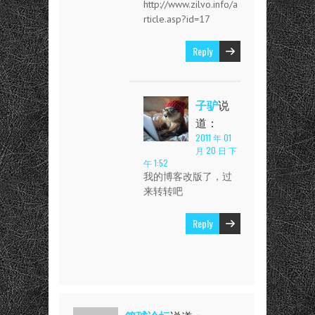
http://www.zilvo.info/a
rticle.asp?id=17
Reply
子驴
说
道：
2011 年 01
月 20 日 下
午 1:52
我的博客改版了，过
来转转吧
Reply