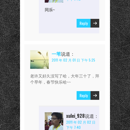
同乐~
Reply
一苇
说道：
2011 年 02 月 01 日 下午 5:25
老许又好久没写了哈，大年三十了，拜
个早年，春节快乐哈~~
Reply
xulei_928
说道：
2011 年 02 月 02 日
下午 7:40