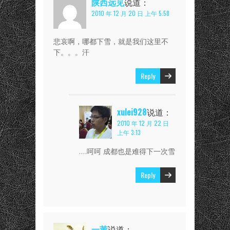
陕西远见
说道：
2010 年 12 月 20 日 上午 5:58
悲哀啊，哪都下雪，就是我们这里不
下。。。汗
Reply
xulei928
说道：
2010 年 12 月 22 日
上午 3:13
….呵呵 成都也是难得下一次雪
Reply
一苇
说道：