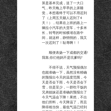
算是基本完成，送了一大口
气，昨天晚上早早的上床睡
觉，本想着终于可以不用迟到
了（上周五天鄙人迟到了4
天！），结果在上班的路上一
辆拉小汽车的大货车，十多米
长，转弯的时候横堵在路中
间，就这样，静悄悄的，我又
一次迟到了！耻辱啊！！
顺便表扬一下成都的交通!
我靠,你们他妈不是坑爹吗?
不得不说，天气预报偶尔
也能准确一下，虽然没有精确
的预报出今天的温度范围，今
天是否会下雨，今天是否会下
雪，但是至少，一群吃干饭的
兄弟姐妹还是准确的预报出了
今天气温会下降！果然，不出
他们所料，今天降温了，而且
降得相当快，最低气温已经到