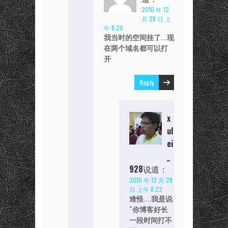
2010 年 12
月 28 日 上
午 8:20
我当时的空间挂了…现
在两个域名都可以打
开
Reply
x
ul
ei
_
928
说道：
2010 年 12 月 28
日 上午 8:22
难怪….我是说
“你博客好长
一段时间打不