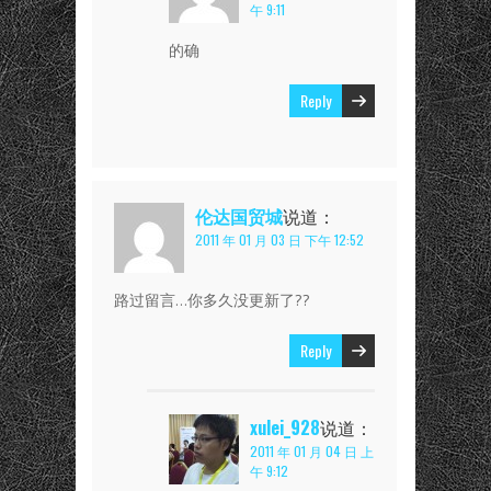
午 9:11
的确
Reply
伦达国贸城
说道：
2011 年 01 月 03 日 下午 12:52
路过留言…你多久没更新了??
Reply
xulei_928
说道：
2011 年 01 月 04 日 上
午 9:12