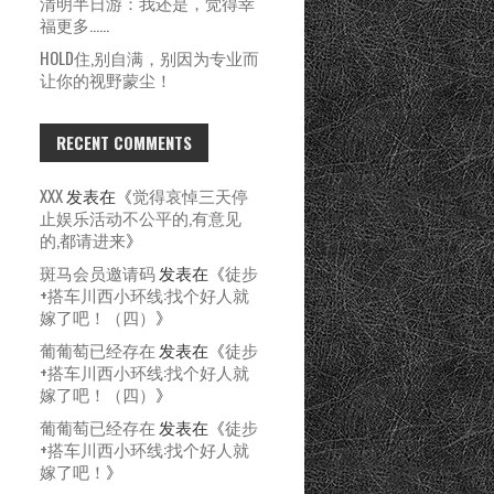
清明半日游：我还是，觉得幸
福更多……
HOLD住,别自满，别因为专业而
让你的视野蒙尘！
RECENT COMMENTS
XXX
发表在《
觉得哀悼三天停
止娱乐活动不公平的,有意见
的,都请进来
》
斑马会员邀请码
发表在《
徒步
+搭车川西小环线:找个好人就
嫁了吧！（四）
》
葡葡萄已经存在
发表在《
徒步
+搭车川西小环线:找个好人就
嫁了吧！（四）
》
葡葡萄已经存在
发表在《
徒步
+搭车川西小环线:找个好人就
嫁了吧！
》