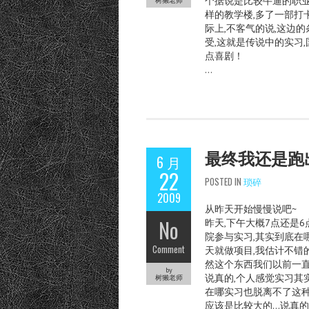
个据说是比较牛逼的职业
树獭老师
样的教学楼,多了一部打
际上,不客气的说,这边
受,这就是传说中的实习
点喜剧！
…
最终我还是跑
6 月
22
POSTED IN
琐碎
2009
从昨天开始慢慢说吧~
No
昨天,下午大概7点还是6
院参与实习,其实到底在
Comment
天就做项目,我估计不错
然这个东西我们以前一直
by
说真的,个人感觉实习其
树獭老师
在哪实习也脱离不了这种
应该是比较大的…说真的