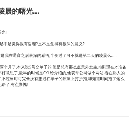
凌晨的曙光….
光!
是不是觉得很有哲理?是不是觉得有很深的意义?
我在通宵之后最深的感悟,半夜过了可不就是第二天的凌晨么…..
月了,本来说5号交单子的,但是总有那么点意外发生,拖到现在才准备
不好意思了,最早的时候是CXL给介绍的,他表哥公司做个网站,看在熟人的
,不过当时可完全没有想过在单子的质量上打折扣,哪知道时间拖了这么
语了,有点惭愧!