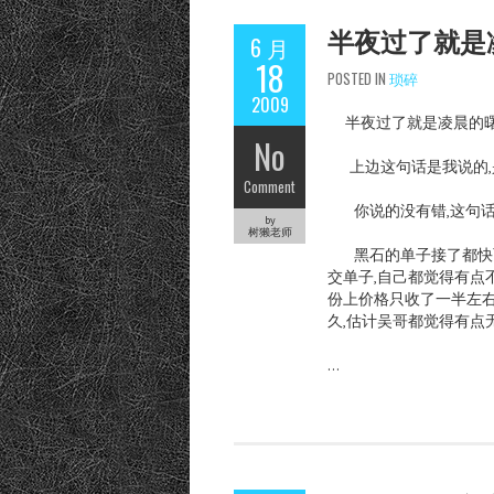
半夜过了就是
6 月
18
POSTED IN
琐碎
2009
半夜过了就是凌晨的曙
No
上边这句话是我说的,
Comment
你说的没有错,这句话是
by
树獭老师
黑石的单子接了都快两个
交单子,自己都觉得有点
份上价格只收了一半左右
久,估计吴哥都觉得有点无
…