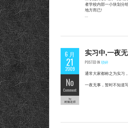
者学校内部一小块划分给
地方而已!
…
实习中,一夜
6 月
21
POSTED IN
琐碎
2009
通常大家都称之为实习
No
一夜无事，暂时不知道写
Comment
by
树獭老师