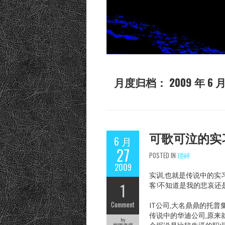
月度归档：
2009 年 6 
可歌可泣的实习
6 月
27
POSTED IN
琐碎
2009
实训,也就是传说中的实习
1
客!不知道是我的悲哀还
Comment
IT公司,大名鼎鼎的托普
传说中的华迪公司,原来
by