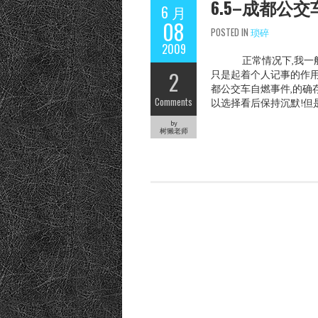
6.5–成都公
6 月
08
POSTED IN
琐碎
2009
正常情况下,我一般是
2
只是起着个人记事的作用
都公交车自燃事件,的确存
Comments
以选择看后保持沉默!但
by
树獭老师