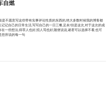
交车自燃
不愿意写这些带有实事评论性质的东西的,绝大多数时候我的博客都
,记记自己的日常生活,写写自己的一日三餐,足矣!但是这次,对于这次的成
在一些想法,得罪人也好,招人骂也好,随便说说,诸君可以选择不看,也可
是您所说的每一句