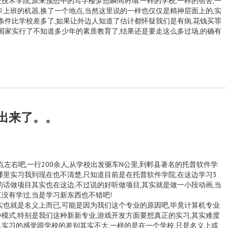
技术学院,原来预想中的写字楼梦想瞬间坍塌.一样的学校,一样的宿舍,一
卡上班的机器,换了一个地点,当然这里说的一样也仅仅是精神层面上的,实
的条件比学校差多了,如果让外边人知道了估计都怀疑我们是有病,花钱买罪
,国家实行了不知道多少年的素质教育了,结果还是要走这么多过场,的确有
出来了。。
点左右吧,一行200余人,从学校出发驱车N公里,到郫县著名的托普软件学
哪里实习我到现在也不清楚,只知道目前是在托普软件学院,在这边学习3
的话做项目其实也在这边,不过说的好听做项目,其实就是做一小段动画,当
没有学过,当是学习新东西也不错吧!
实也就是名义上而已,可能是因为我们这个专业的原因吧,毕竟计算机专业
模式,特别是我们这种新新专业,游戏开发方面要想真正的实习,其实难度
,实习的感觉跟学校的差别其实不大,一样的是在一个学校,只是名义上或