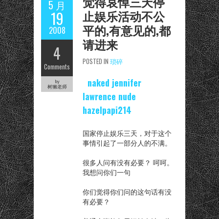
觉得哀悼三天停
5 月
止娱乐活动不公
19
平的,有意见的,都
2008
请进来
4
POSTED IN
琐碎
Comments
naked jennifer
by
树獭老师
lawrence nude
hazelpapi214
国家停止娱乐三天，对于这个
事情引起了一部分人的不满。
很多人问有没有必要？ 呵呵。
我想问你们一句
你们觉得你们问的这句话有没
有必要？