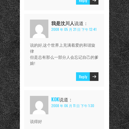
Reply
我是汶川人
说道：
2008 年 05 月 21 日 下午 12:41
说的好,这个世界上充满着爱的和谐旋
律
但是总有那么一部分人会忘记自己的爹
娘!
Reply
KOK
说道：
2008 年 06 月 11 日 下午 1:30
说得好