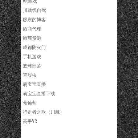
VR游戏
川藏线自驾
廖东的博客
微商代理
微商货源
成都防火门
手机游戏
篮球部落
草履虫
萌宝宝直播
萌宝宝直播下载
葡葡萄
行走者之歌（川藏）
高手VR