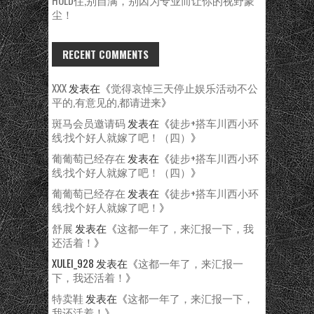
尘！
RECENT COMMENTS
XXX
发表在《
觉得哀悼三天停止娱乐活动不公
平的,有意见的,都请进来
》
斑马会员邀请码
发表在《
徒步+搭车川西小环
线:找个好人就嫁了吧！（四）
》
葡葡萄已经存在
发表在《
徒步+搭车川西小环
线:找个好人就嫁了吧！（四）
》
葡葡萄已经存在
发表在《
徒步+搭车川西小环
线:找个好人就嫁了吧！
》
舒展
发表在《
这都一年了，来汇报一下，我
还活着！
》
XULEI_928
发表在《
这都一年了，来汇报一
下，我还活着！
》
特卖鞋
发表在《
这都一年了，来汇报一下，
我还活着！
》