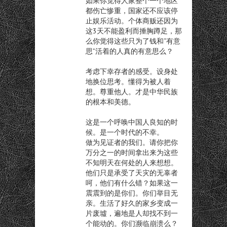
如果你觉得人家整个一个地区
都伤亡惨重，国家还不应该停
止娱乐活动。个体商贩还因为
这3天不能盈利而捶胸蹲足，那
么你觉得这些只为了钱和“有意
思”活着的人真的有意思么？
考虑下幸存者的感受。设身处
地换位思考。懂得为被人着
想。尊重他人。才是中华民族
的根本和美德。
这是一个呼唤中国人良知的时
候。是一个时代的不幸。
做为见证者的我们。请你把你
万分之一的时间拿出来为这些
不知明天在何处的人来想想。
他们只是承受了天灾的无辜者
呵，他们有什么错？如果这一
震震到的是你们。你们举目无
亲。生活了好久的家乡变成一
片废墟，遍地是人却找不到一
个能动的。你们濒临崩溃么？