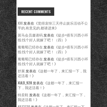
RECENT COMMENTS
XXX
发表在《
觉得哀悼三天停止娱乐活动不公
平的,有意见的,都请进来
》
斑马会员邀请码
发表在《
徒步+搭车川西小环
线:找个好人就嫁了吧！（四）
》
葡葡萄已经存在
发表在《
徒步+搭车川西小环
线:找个好人就嫁了吧！（四）
》
葡葡萄已经存在
发表在《
徒步+搭车川西小环
线:找个好人就嫁了吧！
》
舒展
发表在《
这都一年了，来汇报一下，我
还活着！
》
XULEI_928
发表在《
这都一年了，来汇报一
下，我还活着！
》
特卖鞋
发表在《
这都一年了，来汇报一下，
我还活着！
》
4512130
发表在《
这都一年了，来汇报一下，