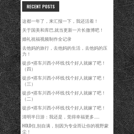
RECENT POSTS
这都一年了，来汇报一下，我还活着！
关于国美和库巴,就当更新一片长微博吧！
婚礼祝福视频制作全记录
去他妈的旅行，去他妈的生活，去他妈的压
力！
徒步+搭车川西小环线:找个好人就嫁了吧！
（四）
徒步+搭车川西小环线:找个好人就嫁了吧！
（三）
徒步+搭车川西小环线:找个好人就嫁了吧！
（二）
徒步+搭车川西小环线:找个好人就嫁了吧！
清明半日游：我还是，觉得幸福更多……
HOLD住,别自满，别因为专业而让你的视野蒙
尘！