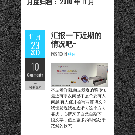
月度归档：
2010 年 11 月
汇报一下近期的
11 月
情况吧~
23
2010
POSTED IN
琐碎
10
Comments
by
树獭老师
不是老许懒,而是最近的确很忙,
最近有朋友问是不是总要有人
问起,有人催才会写两篇博文？
我也发现我在逐渐向这个方向
靠拢，心情来了自然会敲下一
段文字，但是更多的时候处于
茫然的状态！