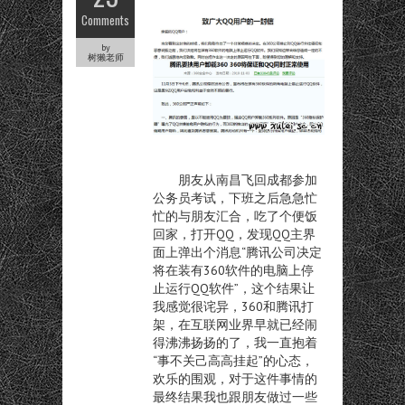
Comments
by
树獭老师
朋友从南昌飞回成都参加
公务员考试，下班之后急急忙
忙的与朋友汇合，吃了个便饭
回家，打开QQ，发现QQ主界
面上弹出个消息“腾讯公司决定
将在装有360软件的电脑上停
止运行QQ软件”，这个结果让
我感觉很诧异，360和腾讯打
架，在互联网业界早就已经闹
得沸沸扬扬的了，我一直抱着
“事不关己高高挂起”的心态，
欢乐的围观，对于这件事情的
最终结果我也跟朋友做过一些