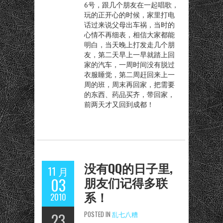
6号，跟几个朋友在一起唱歌，
玩的正开心的时候，家里打电
话过来说父母出车祸，当时的
心情不再细表，相信大家都能
明白，当天晚上打发走几个朋
友，第二天早上一早就踏上回
家的汽车，一周时间没有脱过
衣服睡觉，第二周赶回来上一
周的班，周末再回家，把需要
的东西、药品买齐，带回家，
前两天才又回到成都！
没有QQ的日子里,
11 月
朋友们记得多联
03
系！
2010
23
POSTED IN
乱七八糟