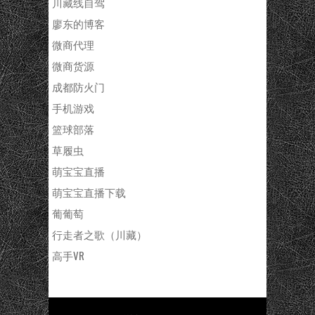
川藏线自驾
廖东的博客
微商代理
微商货源
成都防火门
手机游戏
篮球部落
草履虫
萌宝宝直播
萌宝宝直播下载
葡葡萄
行走者之歌（川藏）
高手VR