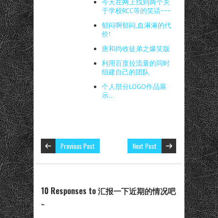
今天在网上找到两个关
于学校RCC等的笑话~~~
郁闷啊郁闷,血淋淋的代
价!
唐和尚收徒弟之爆笑版
利用百度拉流量的同时
组建自己的团队
个人部分LOGO作品展
示…
Previous Post
Next Post
10 Responses to 汇报一下近期的情况吧
~