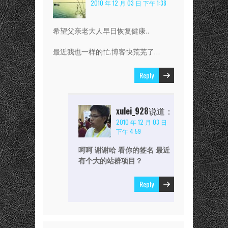
2010 年 12 月 03 日 下午 1:38
希望父亲老大人早日恢复健康..
最近我也一样的忙.博客快荒芜了…
Reply
xulei_928
说道：
2010 年 12 月 03 日
下午 4:59
呵呵 谢谢哈 看你的签名 最近
有个大的站群项目？
Reply