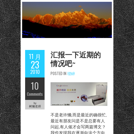
汇报一下近期的
11 月
情况吧~
23
2010
POSTED IN
琐碎
10
Comments
by
树獭老师
不是老许懒,而是最近的确很忙,
最近有朋友问是不是总要有人
问起,有人催才会写两篇博文？
我也发现我在逐渐向这个方向