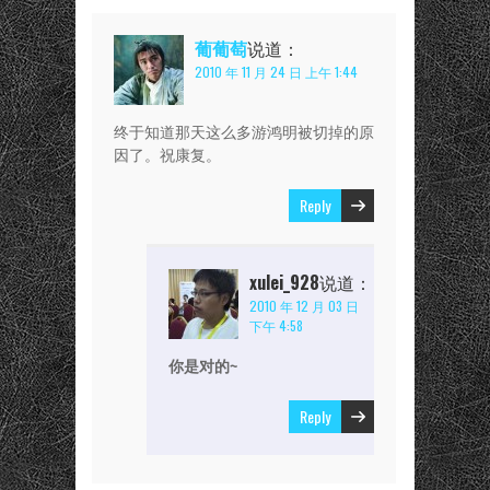
葡葡萄
说道：
2010 年 11 月 24 日 上午 1:44
终于知道那天这么多游鸿明被切掉的原
因了。祝康复。
Reply
xulei_928
说道：
2010 年 12 月 03 日
下午 4:58
你是对的~
Reply