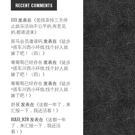
RECENT COMMENTS
XXX
发表在《
觉得哀悼三天停
止娱乐活动不公平的,有意见
的,都请进来
》
斑马会员邀请码
发表在《
徒步
+搭车川西小环线:找个好人就
嫁了吧！（四）
》
葡葡萄已经存在
发表在《
徒步
+搭车川西小环线:找个好人就
嫁了吧！（四）
》
葡葡萄已经存在
发表在《
徒步
+搭车川西小环线:找个好人就
嫁了吧！
》
舒展
发表在《
这都一年了，来
汇报一下，我还活着！
》
XULEI_928
发表在《
这都一年
了，来汇报一下，我还活
着！
》