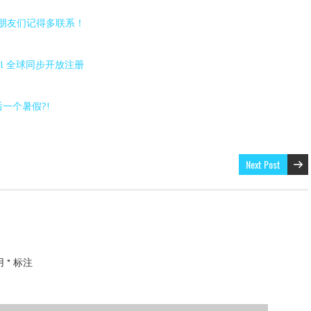
,朋友们记得多联系！
！
ail 全球同步开放注册
一个暑假?!
Next Post
用
*
标注