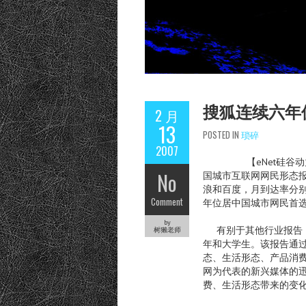
搜狐连续六年
2 月
13
POSTED IN
琐碎
2007
【eNet硅谷动力消息
No
国城市互联网网民形态报
浪和百度，月到达率分别为6
Comment
年位居中国城市网民首
by
有别于其他行业报告，该
树獭老师
年和大学生。该报告通过
态、生活形态、产品消
网为代表的新兴媒体的
费、生活形态带来的变