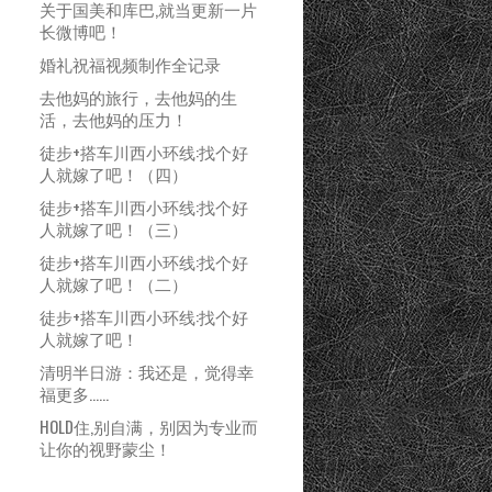
关于国美和库巴,就当更新一片
长微博吧！
婚礼祝福视频制作全记录
去他妈的旅行，去他妈的生
活，去他妈的压力！
徒步+搭车川西小环线:找个好
人就嫁了吧！（四）
徒步+搭车川西小环线:找个好
人就嫁了吧！（三）
徒步+搭车川西小环线:找个好
人就嫁了吧！（二）
徒步+搭车川西小环线:找个好
人就嫁了吧！
清明半日游：我还是，觉得幸
福更多……
HOLD住,别自满，别因为专业而
让你的视野蒙尘！