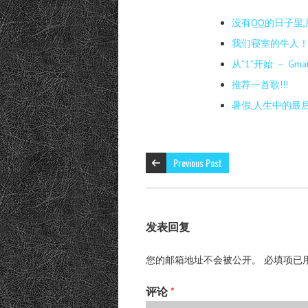
没有QQ的日子里
我们寝室的牛人
从“1”开始 － Gm
推荐一首歌!!!
暑假,人生中的最后
Previous Post
发表回复
您的邮箱地址不会被公开。
必填项已
评论
*