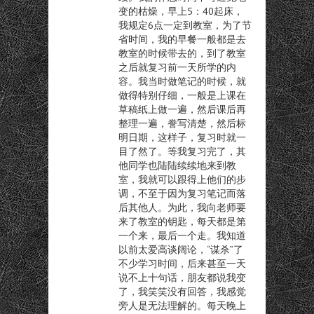
变的枯燥，早上5：40起床，
我规定6点一定到教室，为了节
省时间，我的早餐一般都是去
教室的时候带去的，到了教室
之后就复习前一天所学的内
容。我当时做笔记的时候，就
做得特别仔细，一般是上课在
草稿纸上做一遍，然后课后再
整理一遍，誊写清楚，然后标
明日期，这样子，复习时就一
目了然了。等我复习完了，其
他同学也陆陆续续地来到教
室，我就可以跟得上他们的步
调，不至于因为复习笔记而落
后其他人。为此，我向老师要
来了教室的钥匙，每天都是第
一个来，最后一个走。我知道
以前太爱高谈阔论，“谋杀”了
不少学习时间，后来甚至一天
说不上十句话，朋友都说我变
了，我笑笑没有回答，我感觉
旁人是无法理解的。每天晚上