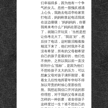
们幸福得多，因为他有一个争
气的女儿。忽然一股愧疚感涌
上心头，我跑去电话亭给家里
打电话，妈妈刚拿起电话我就
在这边嚷嚷：“妈妈妈妈，你要
我将来考什么?”妈妈在那边傻
了，就随口开玩笑：“当然是想
让你考北大了。”我说“好”，然
后挂了电话，这时眼泪顺着脸
颊流下来了，他们对我并不是
没有希望，所有的父母都希望
自己的孩子是最好的，他们也
不例外。之所以我以前一直没
听到什么“指标”，是因为他们
不想给孩子太大的压力，可以
想象父母对孩子满怀期望，看
着女儿任性地挥霍年华却不得
加以苛责的时候心里那份煎
熬。我想起我信口开河说的那
些理想，对于我的父母来说是
怎样的一种折磨：谁舍得孩子
这样度过一生？谁不想自己的