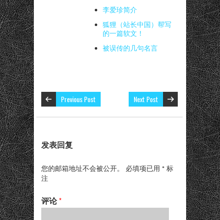
李爱珍简介
狐狸（站长中国）帮写
的一篇软文！
被误传的几句名言
Previous Post
Next Post
发表回复
您的邮箱地址不会被公开。
必填项已用
*
标
注
评论
*