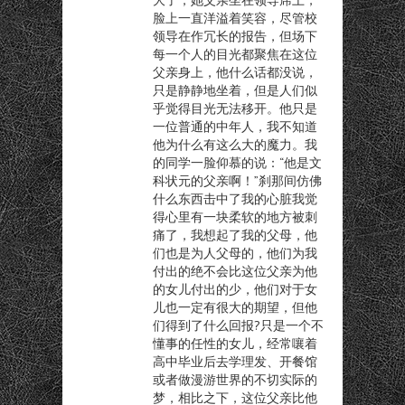
脸上一直洋溢着笑容，尽管校
领导在作冗长的报告，但场下
每一个人的目光都聚焦在这位
父亲身上，他什么话都没说，
只是静静地坐着，但是人们似
乎觉得目光无法移开。他只是
一位普通的中年人，我不知道
他为什么有这么大的魔力。我
的同学一脸仰慕的说：“他是文
科状元的父亲啊！”刹那间仿佛
什么东西击中了我的心脏我觉
得心里有一块柔软的地方被刺
痛了，我想起了我的父母，他
们也是为人父母的，他们为我
付出的绝不会比这位父亲为他
的女儿付出的少，他们对于女
儿也一定有很大的期望，但他
们得到了什么回报?只是一个不
懂事的任性的女儿，经常嚷着
高中毕业后去学理发、开餐馆
或者做漫游世界的不切实际的
梦，相比之下，这位父亲比他