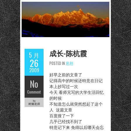
成长-陈杭霞
5 月
26
POSTED IN
思想
2009
好早之前的文章了
No
记得高中的时候还特意在日记
本上抄写过一次
Comment
今天 看师兄写的大学生活回忆
的时候
by
不知道怎么就突然想起了这个
树獭老师
人 这篇文章
百度搜了一下
几乎已经找不到了
特意记下来 免得以后哪天会忘