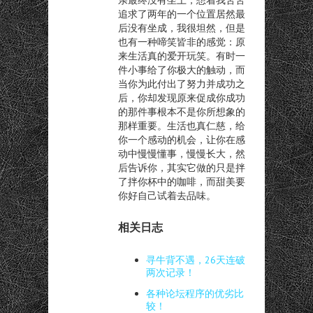
追求了两年的一个位置居然最
后没有坐成，我很坦然，但是
也有一种啼笑皆非的感觉：原
来生活真的爱开玩笑。有时一
件小事给了你极大的触动，而
当你为此付出了努力并成功之
后，你却发现原来促成你成功
的那件事根本不是你所想象的
那样重要。生活也真仁慈，给
你一个感动的机会，让你在感
动中慢慢懂事，慢慢长大，然
后告诉你，其实它做的只是拌
了拌你杯中的咖啡，而甜美要
你好自己试着去品味。
相关日志
寻牛背不遇，26天连破
两次记录！
各种论坛程序的优劣比
较！