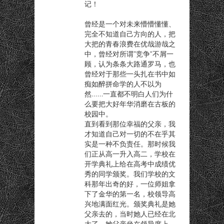
记！
曾经是一个对未来懵懵懂懂、
完全不知道自己方向的人，把
大把的青春浪费在优哉游哉之
中，曾经对所谓“竞争”不屑一
顾，认为条条大路通罗马，也
曾经对于那些一头扎在书中如
痴如醉拼命学的人不以为
然……一直都不明白人们为什
么要把大好年华消磨在古板的
校园中。
直到看到那位幸福的父亲，我
才知道自己对一切的不在乎其
实是一种不负责任。那时候我
们正从高一升入高二，学校在
开学典礼上给在高考中成绩优
秀的同学颁奖。我们学校的文
科那年出奇的好，一位师姐拿
下了金华的第一名，校领导高
兴地满面红光。颁奖典礼是她
父亲去的，当时她人已经在北
大了，她父亲坐在领导席上，