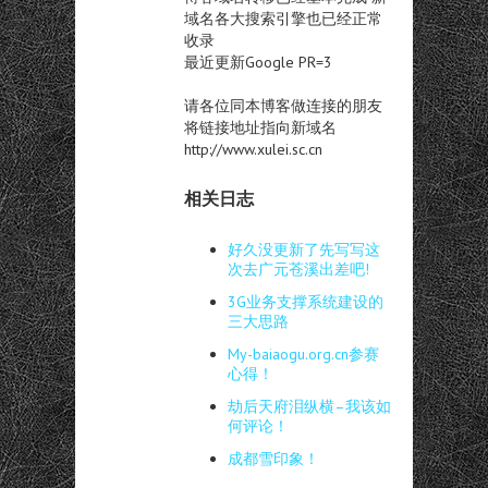
域名各大搜索引擎也已经正常
收录
最近更新Google PR=3
请各位同本博客做连接的朋友
将链接地址指向新域名
http://www.xulei.sc.cn
相关日志
好久没更新了先写写这
次去广元苍溪出差吧!
3G业务支撑系统建设的
三大思路
My-baiaogu.org.cn参赛
心得！
劫后天府泪纵横–我该如
何评论！
成都雪印象！