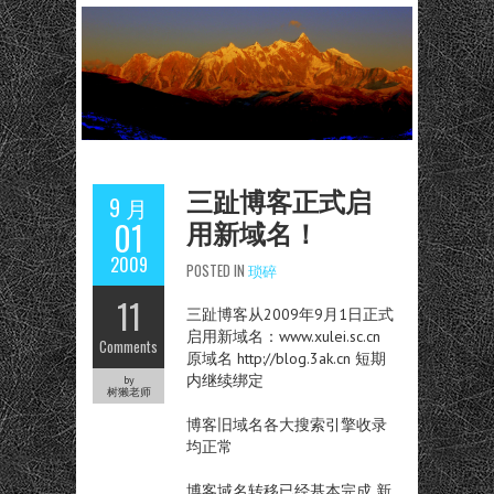
三趾博客正式启
9 月
用新域名！
01
2009
POSTED IN
琐碎
11
三趾博客从2009年9月1日正式
启用新域名：www.xulei.sc.cn
Comments
原域名 http://blog.3ak.cn 短期
内继续绑定
by
树獭老师
博客旧域名各大搜索引擎收录
均正常
博客域名转移已经基本完成 新