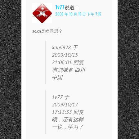
1v77
说道：
2009 年 10 月 15 日 下午 7:15
sc.cn是啥意思？
xulei928 于
2009/10/15
21:06:01 回复
省别域名 四川·
中国
1v77 于
2009/10/17
17:13:33 回复
哦，还有这样
一说，学习了