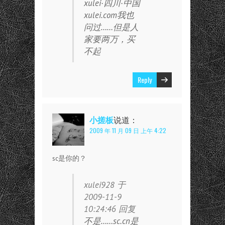
xulei·四川·中国
xulei.com我也
问过……但是人
家要两万，买
不起
Reply
小搓板
说道：
2009 年 11 月 09 日 上午 4:22
sc是你的？
xulei928 于
2009-11-9
10:24:46 回复
不是……sc.cn是