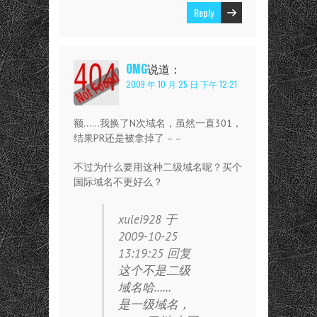
Reply
OMG
说道：
2009 年 10 月 25 日 下午 12:21
额……我换了N次域名，虽然一直301，
结果PR还是被拿掉了 – –
不过为什么要用这种二级域名呢？买个
国际域名不更好么？
xulei928 于
2009-10-25
13:19:25 回复
这个不是二级
域名哈……
是一级域名，