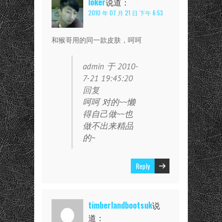
loker
说道：
2010 年 07 月 21 日 下午 6:53
和猴哥用的同一款皮肤，呵呵
admin 于 2010-
7-21 19:45:20
回复
呵呵 对的~~懒
得自己做~~也
做不出来精品
的~
Reply
timberlandbootsuk
说
道：