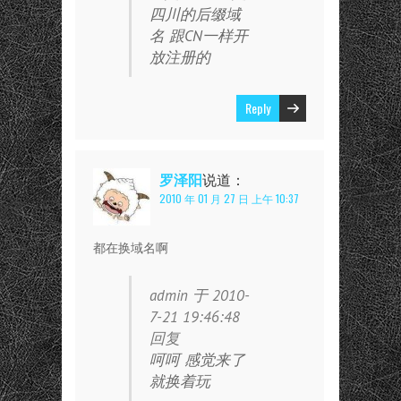
四川的后缀域
名 跟CN一样开
放注册的
Reply
罗泽阳
说道：
2010 年 01 月 27 日 上午 10:37
都在换域名啊
admin 于 2010-
7-21 19:46:48
回复
呵呵 感觉来了
就换着玩