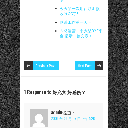
示…
今天第一次用西联汇款
收到GG了!
网编工作第一天····
即将运营一个大型B2C平
台,记录一篇文章！
Previous Post
Next Post
1 Response to 好充实,好感伤？
admin
说道：
2009 年 09 月 05 日 上午 1:20