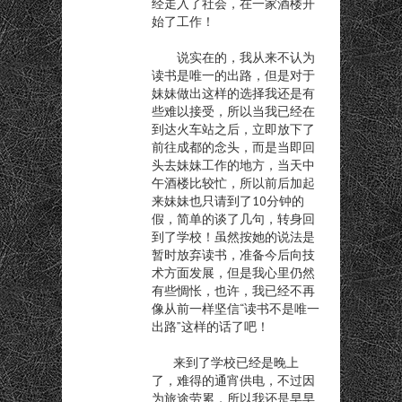
经走入了社会，在一家酒楼开
始了工作！
说实在的，我从来不认为
读书是唯一的出路，但是对于
妹妹做出这样的选择我还是有
些难以接受，所以当我已经在
到达火车站之后，立即放下了
前往成都的念头，而是当即回
头去妹妹工作的地方，当天中
午酒楼比较忙，所以前后加起
来妹妹也只请到了10分钟的
假，简单的谈了几句，转身回
到了学校！虽然按她的说法是
暂时放弃读书，准备今后向技
术方面发展，但是我心里仍然
有些惆怅，也许，我已经不再
像从前一样坚信“读书不是唯一
出路”这样的话了吧！
来到了学校已经是晚上
了，难得的通宵供电，不过因
为旅途劳累，所以我还是早早