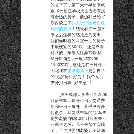
的睡下了，第二天一早起来就
跟LX一起在学校周围看看有没
有合适的房子，前边我已经写
东西谈过了
我关于中国老百姓
购房的观点
！结果看了一圈下
来之后这样的感觉更为突出，
我们当时看的两室一厅的房子
中最便宜的800块，还是靠着
马路的，车来人往异常吵闹，
除开800的，一般都在900-
1300左右，这还是在三环外！
为此我在
篮球部落
上更新自己
的状态“
房租好贵！ 找个女朋
友分担房租···好主意
”！
按照成都大学毕业生2000
月薪来算，除开租房，交通费
用和一日三餐外，几乎没有任
何盈余，我网站中写的“买车买
房娶老婆”的愿望估计只有奋斗
一辈子之后让儿子来帮忙实现
了，不过没娶到老婆儿子从哪