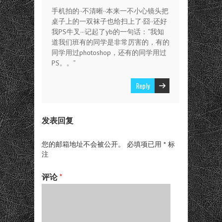
手机拍的··不清晰··本来一不小心镜头把
桌子上的一双袜子也给扫上了·囧··还好
我PS牛叉···记起了yb的一句话：“我知
道我们班有的同学是非常厉害的，有的
同学用过photoshop，还有的同学用过
PS。。”
Reply
发表回复
您的邮箱地址不会被公开。
必填项已用
*
标
注
评论
*