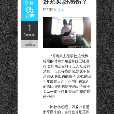
好充实,好感伤？
9 月
05
POSTED IN
琐碎
2009
1
Comment
by
树獭老师
2号离家去往学校,在快到
绵阳的时候才知道妹妹已经没
有读书,而是选择了走入社会的
消息！心里有些伤感,妹妹不是
亲妹妹,是四爸的孩子,大概是因
为年龄接近而且住的比较靠近
的原因,跟四爸家里的两个孩子
关系一直很好,即使现在我们都
已成年!
比较伤感吧，四爸以前是
参军回来的，当时也算是见识