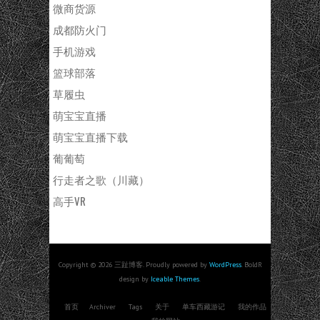
微商货源
成都防火门
手机游戏
篮球部落
草履虫
萌宝宝直播
萌宝宝直播下载
葡葡萄
行走者之歌（川藏）
高手VR
Copyright © 2026 三趾博客. Proudly powered by
WordPress
. BoldR
design by
Iceable Themes
.
首页
Archiver
Tags
关于
单车西藏游记
我的作品