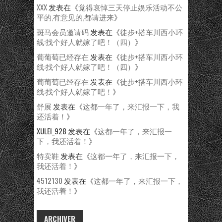
XXX
发表在《
觉得哀悼三天停止娱乐活动不公
平的,有意见的,都请进来
》
斑马会员邀请码
发表在《
徒步+搭车川西小环
线:找个好人就嫁了吧！（四）
》
葡葡萄已经存在
发表在《
徒步+搭车川西小环
线:找个好人就嫁了吧！（四）
》
葡葡萄已经存在
发表在《
徒步+搭车川西小环
线:找个好人就嫁了吧！
》
舒展
发表在《
这都一年了，来汇报一下，我
还活着！
》
XULEI_928
发表在《
这都一年了，来汇报一
下，我还活着！
》
特卖鞋
发表在《
这都一年了，来汇报一下，
我还活着！
》
4512130
发表在《
这都一年了，来汇报一下，
我还活着！
》
ARCHIVER