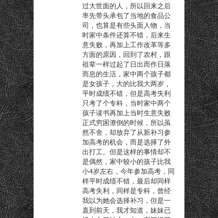
过大世面的人，所以回来之后
率先带头承包了当地的食品公
司，也算是有些头面人物，当
时家中条件还算不错，后来生
意失败，再加上工作改革等多
方面的原因，回到了农村，跟
祖辈一样过起了日出而作日落
而息的生活，家中两个孩子都
是女孩子，大的比我大两岁，
平时成绩不错，但是高考失利
只考了个专科，当时家中两个
孩子读书再加上当时生意失败
正式穷困潦倒的时候，所以虽
然不舍，却放弃了从新补习参
加高考的机会，而是选择了外
出打工。但是这样的事情却不
是偶然，家中较小的孩子比我
小4岁左右，今年参加高考，同
样平时成绩不错，最后却同样
高考失利，同样是专科，曾经
我以为她会选择补习，但是一
直到前天，我才知道，妹妹已